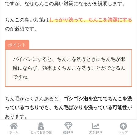
ですが、なぜちんこの臭い対策になるかを説明します。
ちんこの臭い対策は
しっかり洗って、ちんこを清潔にする
のが必須です。
ポイント
パイパンにすると、ちんこを洗うときにちん毛が邪
魔にならず、効率よくちんこを洗うことができるん
ですね。
ちん毛がたくさんあると、
ゴシゴシ泡を立ててちんこを洗
っているつもりでも、ちん毛ばかりを洗っている可能性
が
あります。
ですから、邪魔なちん毛をなくしてパイパンにしてしまう
ホーム
とっておきの話
硬さUP
大きさUP
トップ