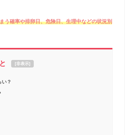
まう確率や排卵日、危険日、生理中などの状況別
と
[
非表示
]
らい？
？