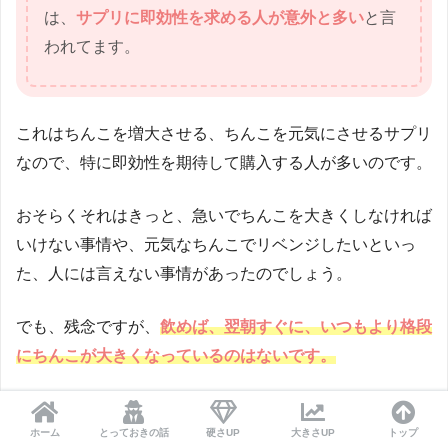
は、
サプリに即効性を求める人が意外と多い
と言
われてます。
これはちんこを増大させる、ちんこを元気にさせるサプリ
なので、特に即効性を期待して購入する人が多いのです。
おそらくそれはきっと、急いでちんこを大きくしなければ
いけない事情や、元気なちんこでリベンジしたいといっ
た、人には言えない事情があったのでしょう。
でも、残念ですが、
飲めば、翌朝すぐに、いつもより格段
にちんこが大きくなっているのはないです。
サプリは、風邪薬のように、飲むと直ぐに効果がでるもの
ホーム
とっておきの話
硬さUP
大きさUP
トップ
でもないです。